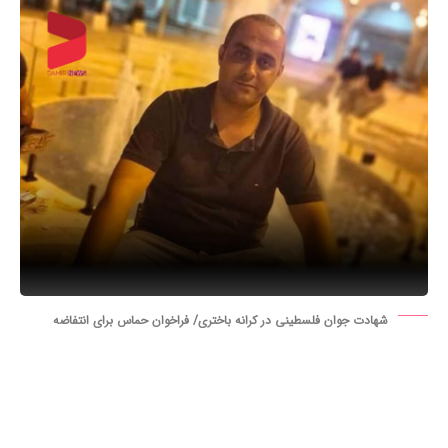
شهادت جوان فلسطینی در کرانه باختری/ فراخوان حماس برای انتفاضه
جنبش حماس فلسطین با هشدار درباره توطئه صهیونیست‌ها
برای یهودی‌سازی اراضی فلسطین خواستار تشدید مقاومت و