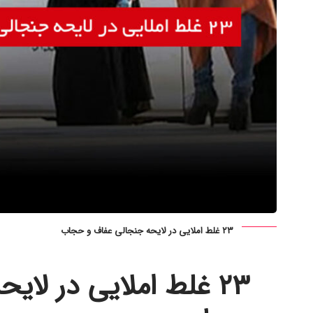
۲۳ غلط املایی در لایحه جنجالی عفاف و حجاب
۲۳ غلط املایی در لای